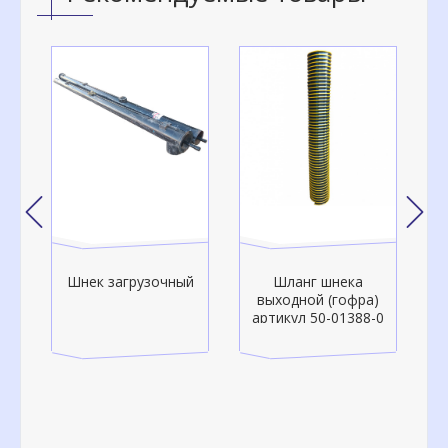
Шнек загрузочный
Шланг шнека
о-
выходной (гофра)
артикул 50-01388-0
а