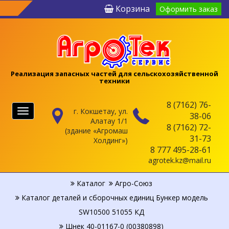
Корзина
Оформить заказ
Реализация запасных частей для сельскохозяйственной
техники
8 (7162) 76-
г. Кокшетау, ул.
Меню
38-06
Алатау 1/1
8 (7162) 72-
(здание «Агромаш
31-73
Холдинг»)
8 777 495-28-61
agrotek.kz@mail.ru
Каталог
Агро-Союз
Каталог деталей и сборочных единиц Бункер модель
SW10500 51055 КД
Шнек 40-01167-0 (00380898)