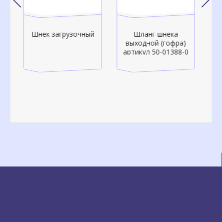
ый
Шланг шнека
Шланг шнека
выходной (гофра)
выходной (гофра)
артикул 50-01388-0
артикул 50-01335-0