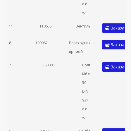
8.8
vz.
11
110655
Вентиль
Заказать
8
100087
Переходник
Заказать
прямой
7
360003
Болт
Заказать
М6 x
50
DIN
931
8.8
vz.