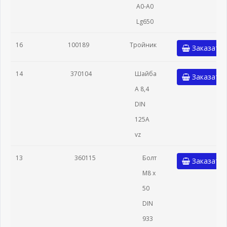
A0-A0
Lg650
16
100189
Тройник
Заказать
14
370104
Шайба
Заказать
А 8,4
DIN
125A
vz
13
360115
Болт
Заказать
М8 х
50
DIN
933