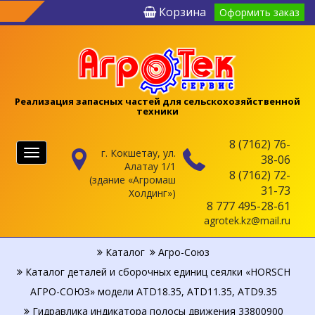
Корзина
Оформить заказ
Реализация запасных частей для сельскохозяйственной
техники
8 (7162) 76-
г. Кокшетау, ул.
Меню
38-06
Алатау 1/1
8 (7162) 72-
(здание «Агромаш
31-73
Холдинг»)
8 777 495-28-61
agrotek.kz@mail.ru
Каталог
Агро-Союз
Каталог деталей и сборочных единиц сеялки «HORSCH
АГРО-СОЮЗ» модели ATD18.35, ATD11.35, ATD9.35
Гидравлика индикатора полосы движения 33800900