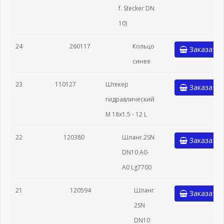
f. Stecker DN
10)
24
260117
Кольцо
Заказать
синее
23
110127
Штекер
Заказать
гидравлический
M 18x1.5 - 12 L
22
120380
Шланг.2SN
Заказать
DN10 A0-
A0 Lg7700
21
120594
Шланг
Заказать
2SN
DN10