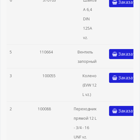
6
370103
Шайба
Заказать
A 6,4
DIN
125A
vz.
5
110664
Вентиль
Заказать
запорный
3
100055
Колено
Заказать
(EVW 12
L vz.)
2
100088
Переходник
Заказать
прямой 12 L
- 3/4 - 16
UNF vz.