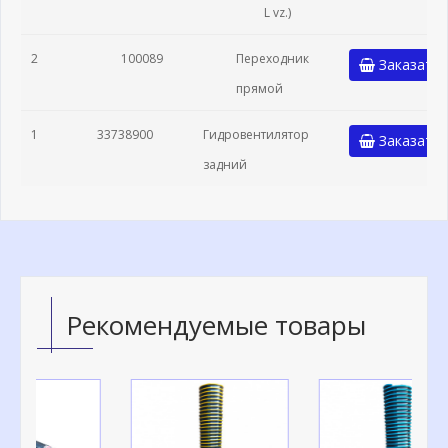
L vz.)
2
100089
Переходник
Заказать
прямой
1
33738900
Гидровентилятор
Заказать
задний
Рекомендуемые товары