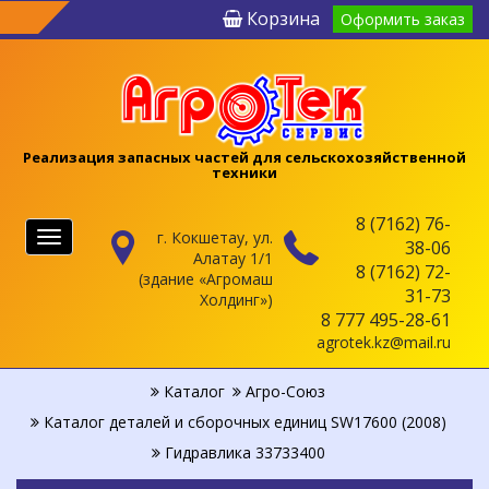
Корзина
Оформить заказ
Реализация запасных частей для сельскохозяйственной
техники
8 (7162) 76-
г. Кокшетау, ул.
Меню
38-06
Алатау 1/1
8 (7162) 72-
(здание «Агромаш
31-73
Холдинг»)
8 777 495-28-61
agrotek.kz@mail.ru
Каталог
Агро-Союз
Каталог деталей и сборочных единиц SW17600 (2008)
Гидравлика 33733400