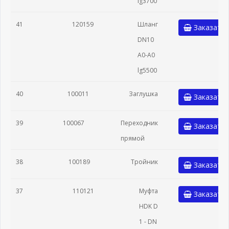
lg3700
41
120159
Шланг
Заказать
DN10
A0-A0
lg5500
40
100011
Заглушка
Заказать
39
100067
Переходник
Заказать
прямой
38
100189
Тройник
Заказать
37
110121
Муфта
Заказать
HDK D
1 - DN