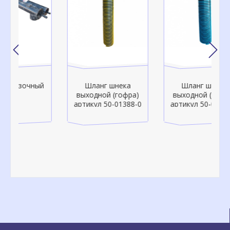
й
Шланг шнека
Шланг шнека
выходной (гофра)
выходной (гофра)
артикул 50-01388-0
артикул 50-01335-0