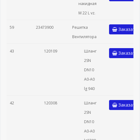
накидная
М 22 L vz.
59
23473900
Решетка
Заказать
Вентилятора
43
120109
Шланг
Заказать
2SN
DN10
A0-A0
lg 940
42
120308
Шланг
Заказать
2SN
DN10
A0-A0