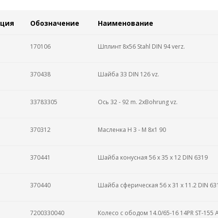
иция
Обозначение
Наименование
170106
Шплинт 8x56 Stahl DIN 94 verz.
370438
Шайба 33 DIN 126 vz.
33783305
Ось 32 - 92 m. 2xBohrung vz.
370312
Масленка Н 3 - М 8x1 90
370441
Шайба конусная 56 x 35 x 12 DIN 6319
370440
Шайба сферическая 56 x 31 x 11.2 DIN 63
7200330040
Колесо с ободом 14.0/65-16 14PR ST-155 