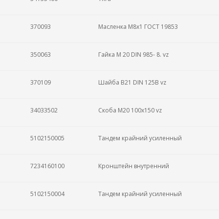
370093
Масленка M8x1 ГОСТ 19853
350063
Гайка M 20 DIN 985- 8. vz
370109
Шайба B21 DIN 125B vz
34033502
Скоба M20 100x150 vz
5102150005
Тандем крайний усиленный
7234160100
Кронштейн внутренний
5102150004
Тандем крайний усиленный