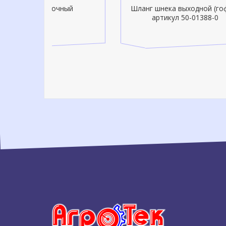
чный
Шланг шнека выходной (гофра)
Шла
артикул 50-01388-0