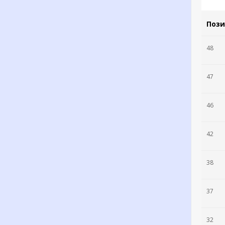
Поз
48
47
46
42
38
37
32