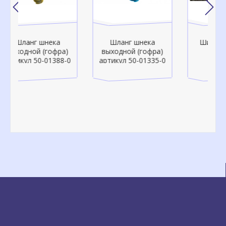
Шланг шнека
Шина 14.0/65-16
а)
выходной (гофра)
8-0
артикул 50-01335-0