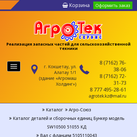
Корзина
Оформить заказ
Реализация запасных частей для сельскохозяйственной
техники
8 (7162) 76-
г. Кокшетау, ул.
Меню
38-06
Алатау 1/1
8 (7162) 72-
(здание «Агромаш
31-73
Холдинг»)
8 777 495-28-61
agrotek.kz@mail.ru
Каталог
Агро-Союз
Каталог деталей и сборочных единиц Бункер модель
SW10500 51055 КД
Вал с фланцем 5105110043