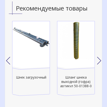
Рекомендуемые товары
Шнек загрузочный
Шланг шнека
о-
выходной (гофра)
артикул 50-01388-0
а