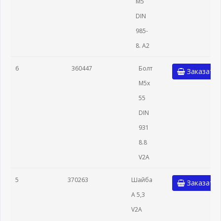
М5
DIN
985-
8. А2
6
360447
Болт
Заказать
М5х
55
DIN
931
8.8
V2A
5
370263
Шайба
Заказать
А 5,3
V2A