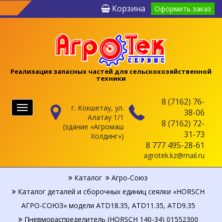
Корзина
Оформить заказ
Реализация запасных частей для сельскохозяйственной
техники
8 (7162) 76-
г. Кокшетау, ул.
Меню
38-06
Алатау 1/1
8 (7162) 72-
(здание «Агромаш
31-73
Холдинг»)
8 777 495-28-61
agrotek.kz@mail.ru
Каталог
Агро-Союз
Каталог деталей и сборочных единиц сеялки «HORSCH
АГРО-СОЮЗ» модели ATD18.35, ATD11.35, ATD9.35
Пневмораспределитель (HORSCH 140-34) 01552300