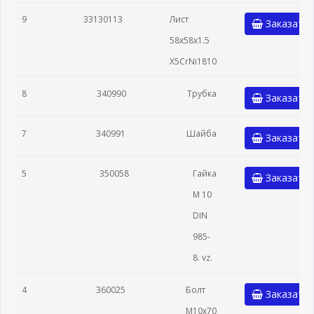
9
33130113
Лист
Заказать
58x58x1.5
X5CrNi1810
8
340990
Трубка
Заказать
7
340991
Шайба
Заказать
5
350058
Гайка
Заказать
M 10
DIN
985-
8. vz.
4
360025
Болт
Заказать
M10x70