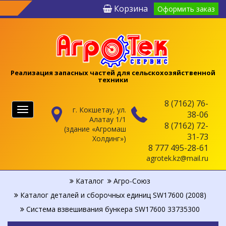
Корзина
Оформить заказ
Реализация запасных частей для сельскохозяйственной
техники
8 (7162) 76-
г. Кокшетау, ул.
Меню
38-06
Алатау 1/1
8 (7162) 72-
(здание «Агромаш
31-73
Холдинг»)
8 777 495-28-61
agrotek.kz@mail.ru
Каталог
Агро-Союз
Каталог деталей и сборочных единиц SW17600 (2008)
Система взвешивания бункера SW17600 33735300