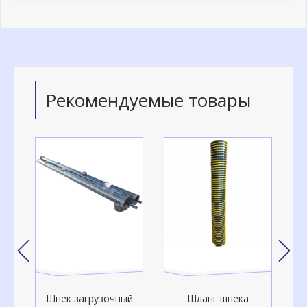
Рекомендуемые товары
чный
Шланг шнека
Шланг шнека