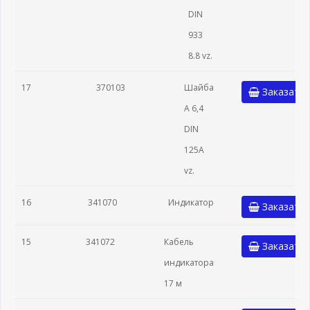
DIN
933
8.8 vz.
17
370103
Шайба
Заказать
A 6,4
DIN
125A
vz.
16
341070
Индикатор
Заказать
15
341072
Кабель
Заказать
индикатора
17 м