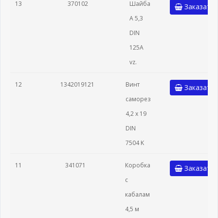
13
370102
Шайба
Заказать
A 5,3
DIN
125A
vz.
12
1342019121
Винт
Заказать
саморез
4,2 x 19
DIN
7504 K
11
341071
Коробка
Заказать
с
кабалам
4,5 м