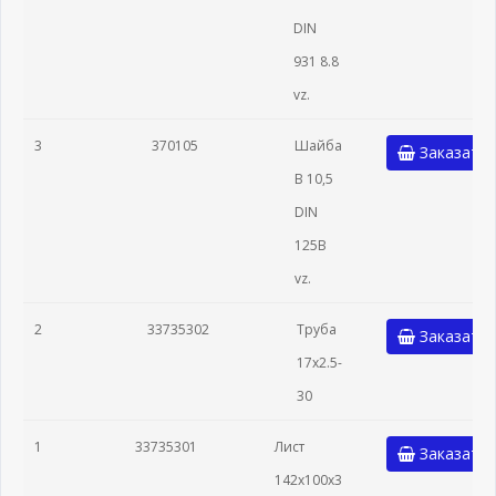
DIN
931 8.8
vz.
3
370105
Шайба
Заказать
B 10,5
DIN
125B
vz.
2
33735302
Труба
Заказать
17x2.5-
30
1
33735301
Лист
Заказать
142x100x3