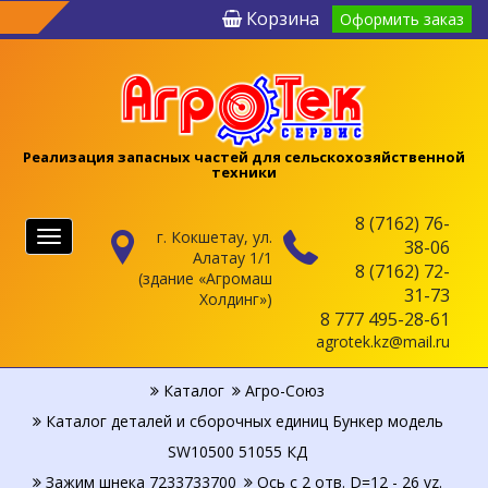
Корзина
Оформить заказ
Реализация запасных частей для сельскохозяйственной
техники
8 (7162) 76-
г. Кокшетау, ул.
Меню
38-06
Алатау 1/1
8 (7162) 72-
(здание «Агромаш
31-73
Холдинг»)
8 777 495-28-61
agrotek.kz@mail.ru
Каталог
Агро-Союз
Каталог деталей и сборочных единиц Бункер модель
SW10500 51055 КД
Зажим шнека 7233733700
Ось с 2 отв. D=12 - 26 vz.