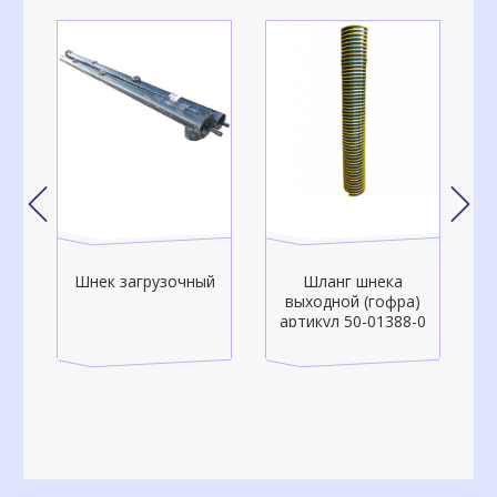
грузочный
Шланг шнека
Шланг шнека
выходной (гофра)
выходной (гофра)
артикул 50-01388-0
артикул 50-01335-0