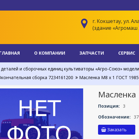
г. Кокшетау, ул. Ал
(здание «Агромаш 
ГЛАВНАЯ
О КОМПАНИИ
ЗАПЧАСТИ
СЕРВИС
деталей и сборочных единиц культиваторы «Агро-Союз» модели АС
кончательная сборка 7234161200
Масленка М8 x 1 ГОСТ 1985
Масленка 
Позиция:
3
Обозначение:
37
Заказать