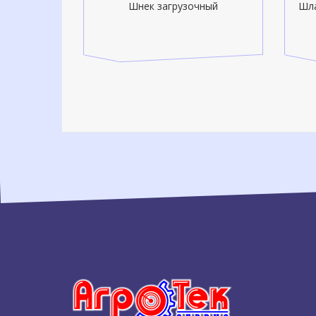
па HORSCH
Шнек загрузочный
Шла