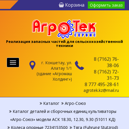
Корзина
Оформить заказ
Реализация запасных частей для сельскохозяйственной
техники
8 (7162) 76-
г. Кокшетау, ул.
Меню
38-06
Алатау 1/1
8 (7162) 72-
(здание «Агромаш
31-73
Холдинг»)
8 777 495-28-61
agrotek.kz@mail.ru
Каталог
Агро-Союз
Каталог деталей и сборочных единиц культиваторы
«Агро-Союз» модели АСК 18.30, 12.30, 9.30 (51011 КД)
Колеса опорные 7234153500
Тяга (Fuhrung Stutzrod)