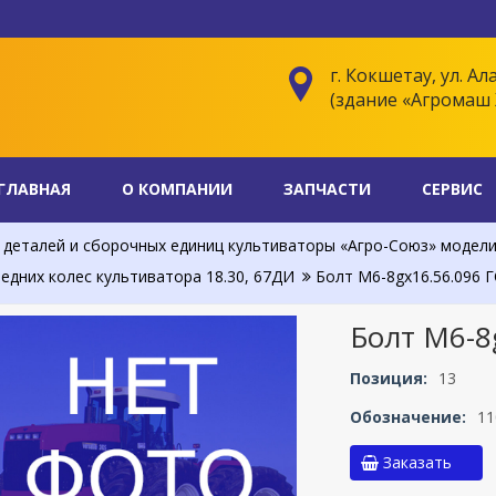
г. Кокшетау, ул. Ал
(здание «Агромаш 
ГЛАВНАЯ
О КОМПАНИИ
ЗАПЧАСТИ
СЕРВИС
деталей и сборочных единиц культиваторы «Агро-Союз» модели АС
едних колес культиватора 18.30, 67ДИ
Болт M6-8gx16.56.096 Г
Болт M6-8
Позиция:
13
Обозначение:
11
Заказать