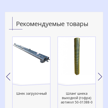
Рекомендуемые товары
Шнек загрузочный
Шланг шнека
о-
выходной (гофра)
артикул 50-01388-0
а