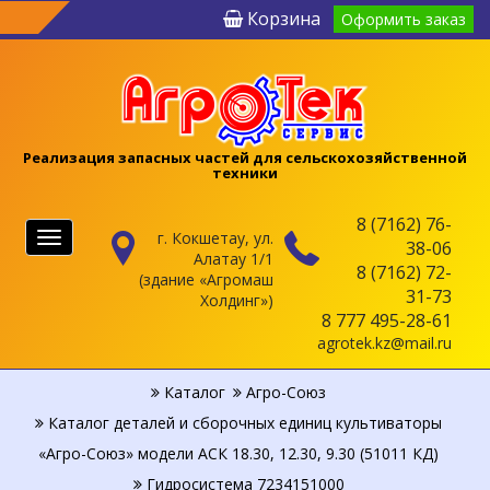
Корзина
Оформить заказ
Реализация запасных частей для сельскохозяйственной
техники
8 (7162) 76-
г. Кокшетау, ул.
Меню
38-06
Алатау 1/1
8 (7162) 72-
(здание «Агромаш
31-73
Холдинг»)
8 777 495-28-61
agrotek.kz@mail.ru
Каталог
Агро-Союз
Каталог деталей и сборочных единиц культиваторы
«Агро-Союз» модели АСК 18.30, 12.30, 9.30 (51011 КД)
Гидросистема 7234151000