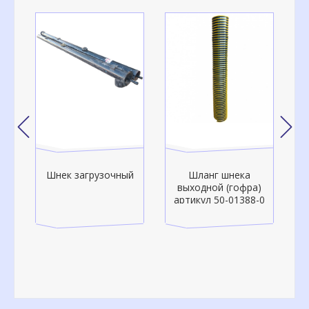
Шнек загрузочный
Шланг шнека
о-
выходной (гофра)
артикул 50-01388-0
а