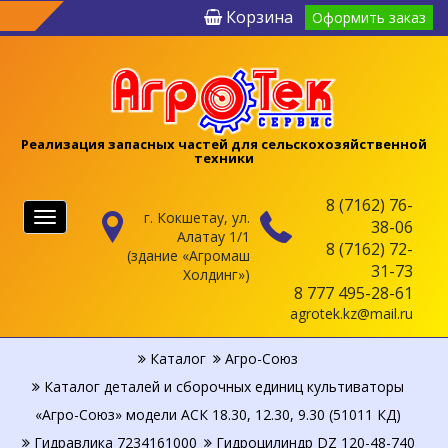
Корзина
Оформить заказ
Реализация запасных частей для сельскохозяйственной
техники
8 (7162) 76-
г. Кокшетау, ул.
Меню
38-06
Алатау 1/1
8 (7162) 72-
(здание «Агромаш
31-73
Холдинг»)
8 777 495-28-61
agrotek.kz@mail.ru
Каталог
Агро-Союз
Каталог деталей и сборочных единиц культиваторы
«Агро-Союз» модели АСК 18.30, 12.30, 9.30 (51011 КД)
Гидравлика 7234161000
Гидроцилиндр DZ 120-48-740