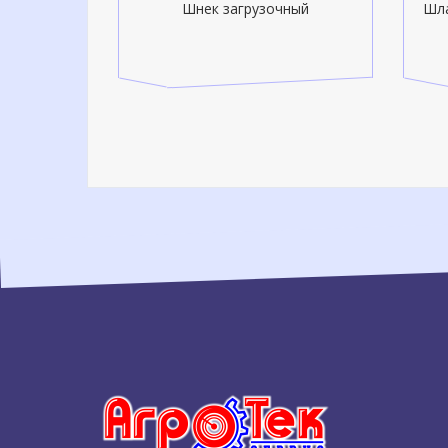
па HORSCH
Шнек загрузочный
Шла