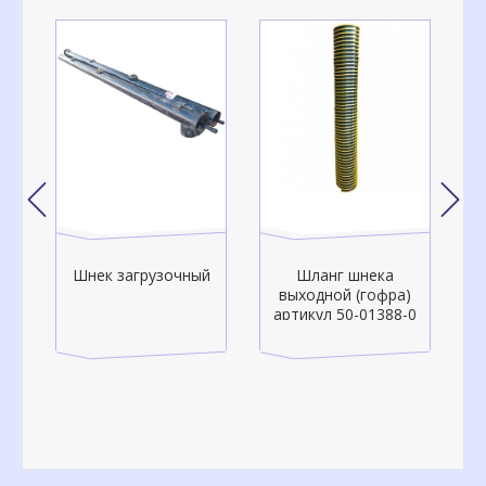
Шнек загрузочный
Шланг шнека
о-
выходной (гофра)
артикул 50-01388-0
а