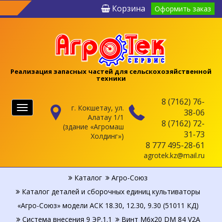
Корзина
Оформить заказ
Реализация запасных частей для сельскохозяйственной
техники
8 (7162) 76-
г. Кокшетау, ул.
Меню
38-06
Алатау 1/1
8 (7162) 72-
(здание «Агромаш
31-73
Холдинг»)
8 777 495-28-61
agrotek.kz@mail.ru
Каталог
Агро-Союз
Каталог деталей и сборочных единиц культиваторы
«Агро-Союз» модели АСК 18.30, 12.30, 9.30 (51011 КД)
Система внесения 9 ЭР.1.1
Винт М6х20 DM 84 V2A