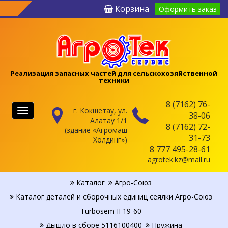
Корзина
Оформить заказ
Реализация запасных частей для сельскохозяйственной
техники
8 (7162) 76-
г. Кокшетау, ул.
Меню
38-06
Алатау 1/1
8 (7162) 72-
(здание «Агромаш
31-73
Холдинг»)
8 777 495-28-61
agrotek.kz@mail.ru
Каталог
Агро-Союз
Каталог деталей и сборочных единиц сеялки Агро-Союз
Turbosem II 19-60
Дышло в сборе 5116100400
Пружина