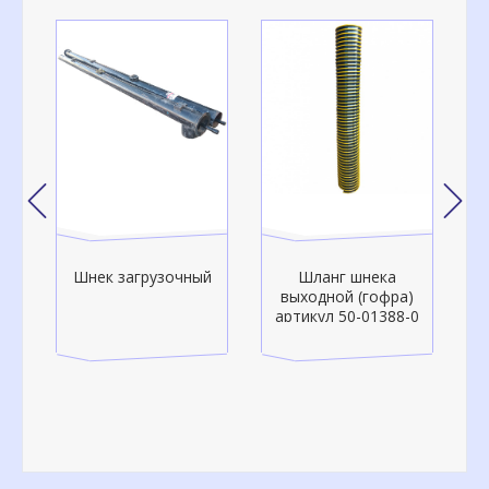
Шнек загрузочный
Шланг шнека
выходной (гофра)
в
артикул 50-01388-0
ар