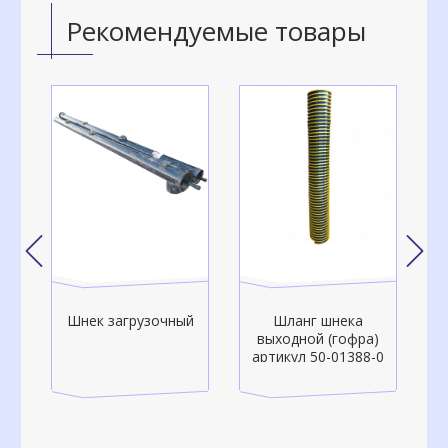
Рекомендуемые товары
Шнек загрузочный
Шланг шнека
о-
выходной (гофра)
артикул 50-01388-0
а