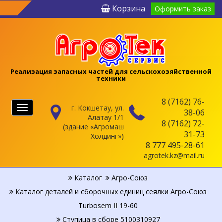
Корзина
Оформить заказ
Реализация запасных частей для сельскохозяйственной
техники
8 (7162) 76-
г. Кокшетау, ул.
Меню
38-06
Алатау 1/1
8 (7162) 72-
(здание «Агромаш
31-73
Холдинг»)
8 777 495-28-61
agrotek.kz@mail.ru
Каталог
Агро-Союз
Каталог деталей и сборочных единиц сеялки Агро-Союз
Turbosem II 19-60
Ступица в сборе 5100310927