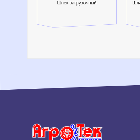
па HORSCH
Шнек загрузочный
Шла