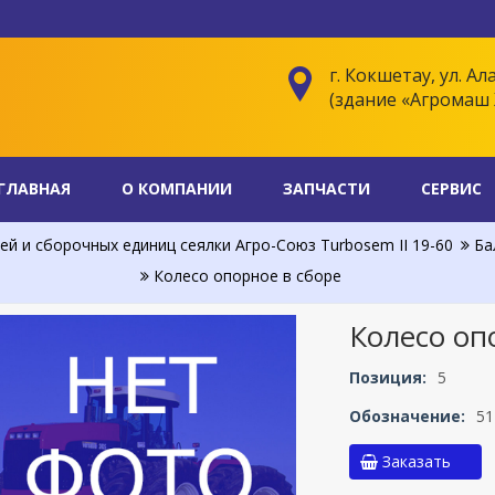
г. Кокшетау, ул. Ал
(здание «Агромаш 
ГЛАВНАЯ
О КОМПАНИИ
ЗАПЧАСТИ
СЕРВИС
й и сборочных единиц сеялки Агро-Союз Turbosem II 19-60
Бал
Колесо опорное в сборе
Колесо оп
Позиция:
5
Обозначение:
51
Заказать