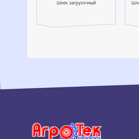
па HORSCH
Шнек загрузочный
Шла