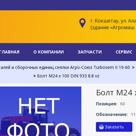
г. Кокшетау, ул. Ал
(здание «Агромаш 
ГЛАВНАЯ
О КОМПАНИИ
ЗАПЧАСТИ
СЕРВИС
алей и сборочных единиц сеялки Агро-Союз Turbosem II 19-60
Болт М24 x 100 DIN 933 8.8 vz
Болт М24 x
Позиция:
60
Обозначение:
11
Заказать